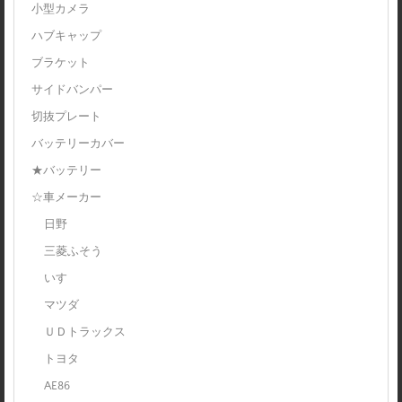
小型カメラ
ハブキャップ
ブラケット
サイドバンパー
切抜プレート
バッテリーカバー
★バッテリー
☆車メーカー
日野
三菱ふそう
いすゞ
マツダ
ＵＤトラックス
トヨタ
AE86