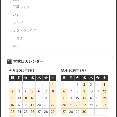
三菱ふそう
いすゞ
マツダ
ＵＤトラックス
トヨタ
AE86
営業日カレンダー
今月(2026年8月)
翌月(2026年9月)
日
月
火
水
木
金
土
日
月
火
水
木
金
土
1
1
2
3
4
5
2
3
4
5
6
7
8
6
7
8
9
10
11
12
9
10
11
12
13
14
15
13
14
15
16
17
18
19
16
17
18
19
20
21
22
20
21
22
23
24
25
26
23
24
25
26
27
28
29
27
28
29
30